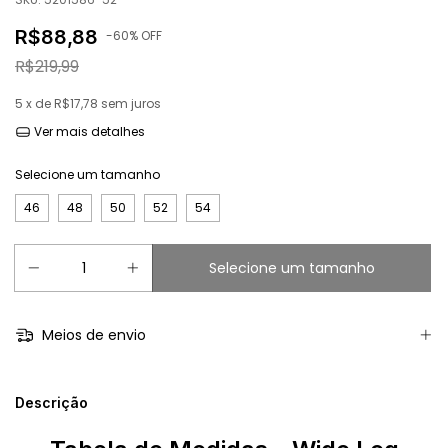
R$88,88
-
60
% OFF
R$219,99
5
x de
R$17,78
sem juros
Ver mais detalhes
Selecione um tamanho
46
48
50
52
54
Meios de envio
Descrição