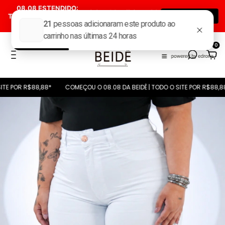
08.08 ESTENDIDO:
00
:
11
:
56
:
40
TODAS AS CALÇAS POR
ÚLTIMA CHANCE
Dia(s)
Hora(s)
Min(s)
Seg(s)
R$ 88,88*
0
OR R$88,88*
COMEÇOU O 08.08 DA BEIDÊ | TODO O SITE POR R$88,88*