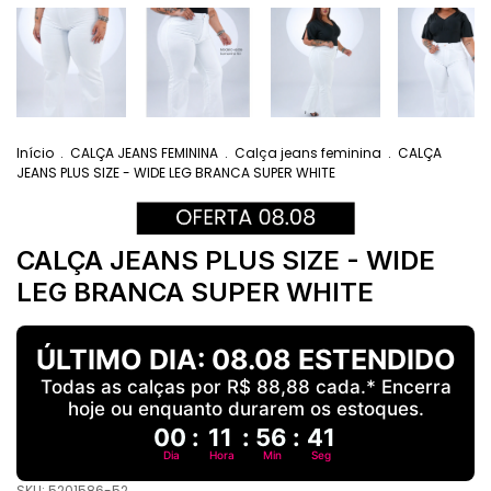
Início
.
CALÇA JEANS FEMININA
.
Calça jeans feminina
.
CALÇA
JEANS PLUS SIZE - WIDE LEG BRANCA SUPER WHITE
CALÇA JEANS PLUS SIZE - WIDE
LEG BRANCA SUPER WHITE
ÚLTIMO DIA: 08.08 ESTENDIDO
Todas as calças por R$ 88,88 cada.* Encerra
hoje ou enquanto durarem os estoques.
00
:
11
:
56
:
40
Dia
Hora
Min
Seg
SKU:
5201586-52