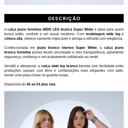
A 
calça jeans feminina WIDE LEG branca Super White 
é ideal para quem 
busca estilo, conforto e um visual moderno. Com 
modelagem wide leg 
e 
cintura alta
, oferece caimento impecável e alonga a silhueta com elegância.
Confeccionada em 
jeans branco intenso Super White
, a 
calça jeans 
branca feminina
 possui tecido encorpado e zero transparência, garantindo 
segurança, confiança e um acabamento sofisticado ao vestir.
Versátil e atemporal, a 
calça wide leg branca
 transita com facilidade entre 
produções casuais com tênis e combinações mais elegantes com salto, 
sendo uma peça-chave no guarda-roupa.
Disponível do 
4
6 ao 54 plus size. 