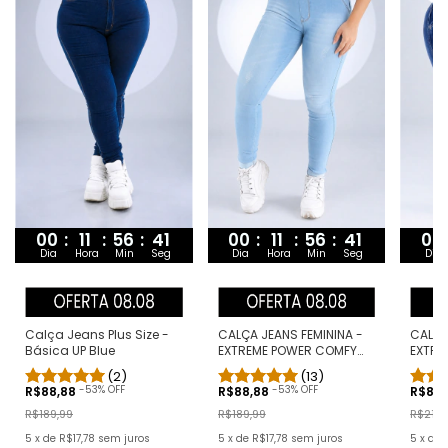
00
00
:
11
:
56
:
40
00
:
11
:
56
:
40
Dia
Dia
Hora
Min
Seg
Dia
Hora
Min
Seg
CALÇA
Calça Jeans Plus Size -
CALÇA JEANS FEMININA -
EXTRE
Básica UP Blue
EXTREME POWER COMFY
CLÁSS
CLARA
(2)
(13)
-
53
% OFF
-
53
% OFF
R$88
R$88,88
R$88,88
R$219,
R$189,99
R$189,99
5
x
de
5
x
de
R$17,78
sem juros
5
x
de
R$17,78
sem juros