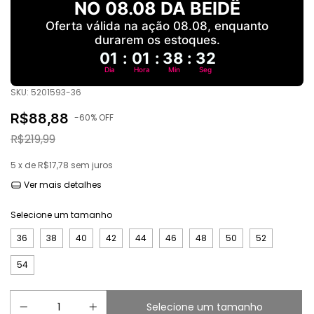
NO 08.08 DA BEIDÊ
Oferta válida na ação 08.08, enquanto
durarem os estoques.
01
:
01
:
38
:
31
Dia
Hora
Min
Seg
SKU:
5201593-36
R$88,88
-
60
% OFF
R$219,99
5
x de
R$17,78
sem juros
Ver mais detalhes
Selecione um tamanho
36
38
40
42
44
46
48
50
52
54