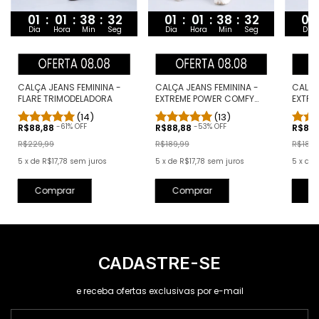
01
:
01
:
38
:
31
01
01
:
01
:
38
:
31
Dia
Hora
Min
Seg
Dia
Dia
Hora
Min
Seg
CALÇA JEANS FEMININA -
CALÇA
CALÇA JEANS FEMININA -
FLARE TRIMODELADORA
EXTRE
EXTREME POWER COMFY
PRETA
CLARA
(14)
(13)
-
61
% OFF
-
53
% OFF
R$88,88
R$88
R$88,88
R$229,99
R$189,
R$189,99
5
x
de
R$17,78
sem juros
5
x
de
5
x
de
R$17,78
sem juros
Comprar
C
Comprar
CADASTRE-SE
e receba ofertas exclusivas por e-mail