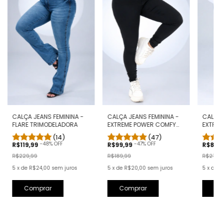
CALÇA JEANS FEMININA -
CALÇA JEANS FEMININA -
CALÇA
FLARE TRIMODELADORA
EXTREME POWER COMFY
EXTRE
PRETA
CLÁSS
(14)
(47)
-
48
% OFF
-
47
% OFF
R$119,99
R$99,99
R$89
R$229,99
R$189,99
R$219,
5
x
de
R$24,00
sem juros
5
x
de
R$20,00
sem juros
5
x
de
Comprar
Comprar
C