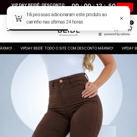
VIP DAY BEIDÊ: DESCONTO
00
:
00
:
12
:
49
HOJE
MÁXIMO EM TODO O SITE
Dia(s)
Hora(s)
Min(s)
Seg(s)
0
VIPDAY BEIDÊ: TODO O SITE COM DESCONTO MÁXIMO!
VIPDAY BEIDÊ: