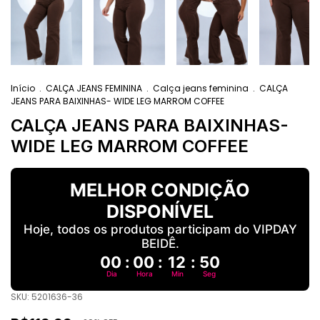
Início
.
CALÇA JEANS FEMININA
.
Calça jeans feminina
.
CALÇA
JEANS PARA BAIXINHAS- WIDE LEG MARROM COFFEE
CALÇA JEANS PARA BAIXINHAS-
WIDE LEG MARROM COFFEE
MELHOR CONDIÇÃO
DISPONÍVEL
Hoje, todos os produtos participam do VIPDAY
BEIDÊ.
00
:
00
:
12
:
49
Dia
Hora
Min
Seg
SKU:
5201636-36