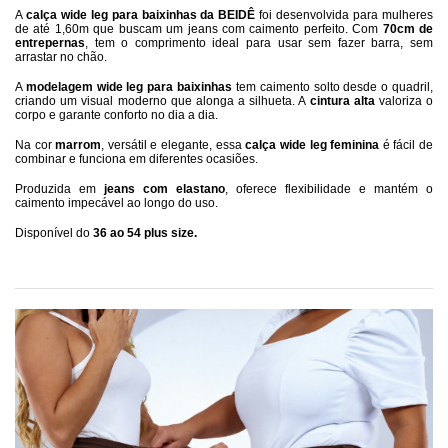
A 
calça wide leg para baixinhas da BEIDÊ
 foi desenvolvida para mulheres 
de até 1,60m que buscam um jeans com caimento perfeito. Com 
70cm de 
entrepernas
, tem o comprimento ideal para usar sem fazer barra, sem 
arrastar no chão.
A 
modelagem wide leg para baixinhas
 tem caimento solto desde o quadril, 
criando um visual moderno que alonga a silhueta. A 
cintura alta
 valoriza o 
corpo e garante conforto no dia a dia.
Na cor 
marrom
, versátil e elegante, essa 
calça wide leg feminina
 é fácil de 
combinar e funciona em diferentes ocasiões.
Produzida em 
jeans com elastano
, oferece flexibilidade e mantém o 
caimento impecável ao longo do uso.
Disponível do 
36 ao 54 plus size. 