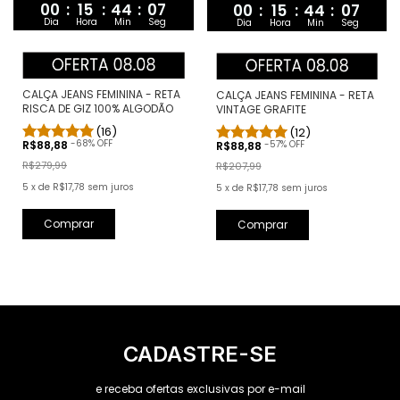
00
:
15
:
44
:
07
00
:
15
:
44
:
07
Dia
Hora
Min
Seg
Dia
Hora
Min
Seg
CALÇA JEANS FEMININA - RETA
CALÇA JEANS FEMININA - RETA
RISCA DE GIZ 100% ALGODÃO
VINTAGE GRAFITE
(16)
(12)
-
68
% OFF
-
57
% OFF
R$88,88
R$88,88
R$279,99
R$207,99
5
x
de
R$17,78
sem juros
5
x
de
R$17,78
sem juros
Comprar
Comprar
CADASTRE-SE
e receba ofertas exclusivas por e-mail