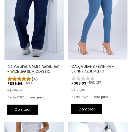
CALÇA JEANS FEMININA -
CALÇA JEANS PARA BAIXINHAS
SKINNY AZUL MÉDIO
- WIDE LEG SLIM CLASSIC
(4)
-
50
% OFF
R$89,99
-
47
% OFF
R$89,99
R$179,99
R$169,99
7
x
de
R$12,86
sem juros
7
x
de
R$12,86
sem juros
Comprar
Comprar