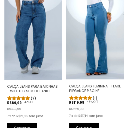
CALÇA JEANS FEMININA - FLARE
CALÇA JEANS PARA BAIXINHAS
ELEGANCE PISCINE
- WIDE LEG SLIM OCEANIC
(1)
(7)
-
48
% OFF
-
47
% OFF
R$119,99
R$89,99
R$229,99
R$169,99
7
x
de
R$17,14
sem juros
7
x
de
R$12,86
sem juros
Comprar
Comprar