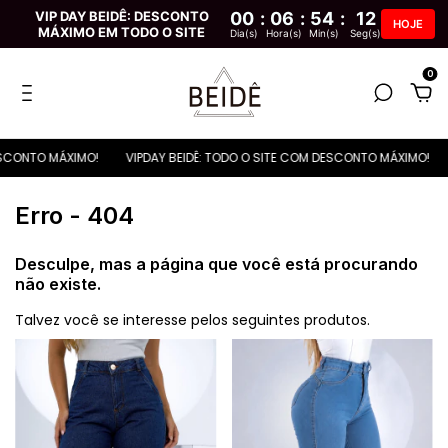
VIP DAY BEIDÊ: DESCONTO
00
:
06
:
54
:
12
HOJE
MÁXIMO EM TODO O SITE
Dia(s)
Hora(s)
Min(s)
Seg(s)
0
SCONTO MÁXIMO!
VIPDAY BEIDÊ: TODO O SITE COM DESCONTO MÁXIMO!
Erro - 404
Desculpe, mas a página que você está procurando
não existe.
Talvez você se interesse pelos seguintes produtos.