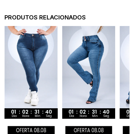
PRODUTOS RELACIONADOS
01
:
02
:
31
:
39
01
:
02
:
31
:
39
01
Dia
Hora
Min
Seg
Dia
Hora
Min
Seg
Dia