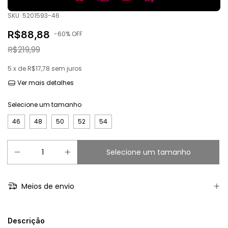
SKU:
5201593-46
R$88,88
-
60
% OFF
R$219,99
5
x de
R$17,78
sem juros
Ver mais detalhes
Selecione um tamanho
46
48
50
52
54
Meios de envio
Descrição