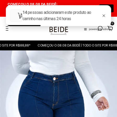
COMEÇOU O 08.08 DA BEIDÊ:
01
:
02
:
31
:
39
TODAS AS CALÇAS POR R$
08.08
Dia(s)
Hora(s)
Min(s)
Seg(s)
88,88*
0
 POR R$88,88*
COMEÇOU O 08.08 DA BEIDÊ | TODO O SITE POR R$88,88*