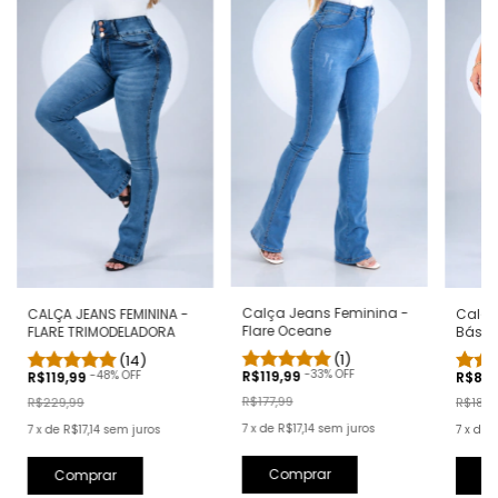
Calça Jeans Feminina -
CALÇA JEANS FEMININA -
Calça
Flare Oceane
FLARE TRIMODELADORA
Básic
(1)
(14)
-
33
% OFF
-
48
% OFF
R$119,99
R$119,99
R$89
R$177,99
R$229,99
R$189,
7
x
de
R$17,14
sem juros
7
x
de
R$17,14
sem juros
7
x
de
R
Comprar
Comprar
C