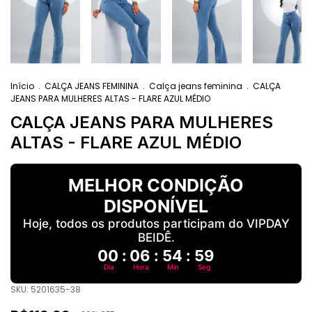
Início
.
CALÇA JEANS FEMININA
.
Calça jeans feminina
.
CALÇA
JEANS PARA MULHERES ALTAS - FLARE AZUL MÉDIO
CALÇA JEANS PARA MULHERES
ALTAS - FLARE AZUL MÉDIO
MELHOR CONDIÇÃO
DISPONÍVEL
Hoje, todos os produtos participam do VIPDAY
BEIDÊ.
00
:
06
:
54
:
58
Dia
Hora
Min
Seg
SKU:
5201635-38