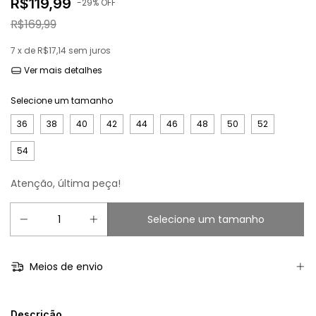
R$119,99
-
29
% OFF
R$169,99
7
x de
R$17,14
sem juros
Ver mais detalhes
Selecione um tamanho
36
38
40
42
44
46
48
50
52
54
Atenção, última peça!
Meios de envio
Descrição