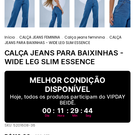
Início
.
CALÇA JEANS FEMININA
.
Calça jeans feminina
.
CALÇA
JEANS PARA BAIXINHAS - WIDE LEG SLIM ESSENCE
CALÇA JEANS PARA BAIXINHAS -
WIDE LEG SLIM ESSENCE
MELHOR CONDIÇÃO
DISPONÍVEL
Hoje, todos os produtos participam do VIPDAY
BEIDÊ.
00
:
11
:
29
:
43
Dia
Hora
Min
Seg
SKU:
5201608-36