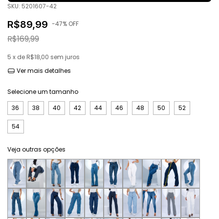
SKU:
5201607-42
R$89,99
-
47
% OFF
R$169,99
5
x de
R$18,00
sem juros
Ver mais detalhes
Selecione um tamanho
36
38
40
42
44
46
48
50
52
54
Veja outras opções