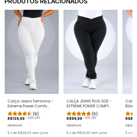
PRODUTOS RELACIONADOS
Calça Jeans Feminina -
CALÇA JEANS PLUS SIZE -
Calça 
Extreme Power Comfy
EXTREME POWER COMFY
Básica
Branca
PRETA
(9)
(5)
-
26
% OFF
-
47
% OFF
R$139,99
R$99,99
R$89
R$189,99
R$189,99
R$189,
5
x
de
R$28,00
sem juros
5
x
de
R$20,00
sem juros
5
x
de