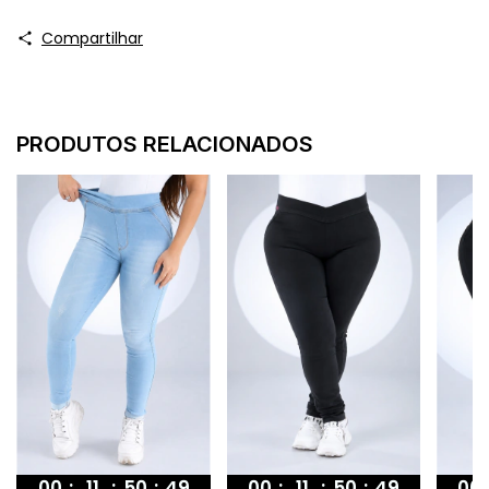
Compartilhar
PRODUTOS RELACIONADOS
00
:
11
:
50
:
48
00
00
:
11
:
50
:
48