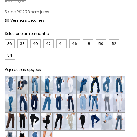
R$209,99
5
x de
R$17,78
sem juros
Ver mais detalhes
Selecione um tamanho
36
38
40
42
44
46
48
50
52
54
Veja outras opções