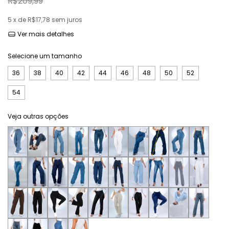
R$209,99
5
x de
R$17,78
sem juros
Ver mais detalhes
Selecione um tamanho
36
38
40
42
44
46
48
50
52
54
Veja outras opções