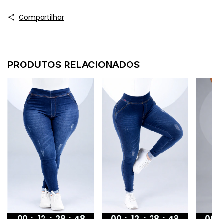
Compartilhar
PRODUTOS RELACIONADOS
00
00
:
12
:
28
:
47
00
:
12
:
28
:
47