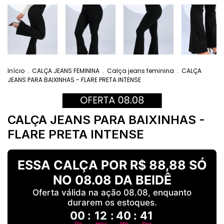
Início
.
CALÇA JEANS FEMININA
.
Calça jeans feminina
.
CALÇA
JEANS PARA BAIXINHAS - FLARE PRETA INTENSE
CALÇA JEANS PARA BAIXINHAS -
FLARE PRETA INTENSE
ESSA CALÇA POR R$ 88,88 SÓ
NO 08.08 DA BEIDÊ
Oferta válida na ação 08.08, enquanto
durarem os estoques.
00
:
12
:
40
:
40
Dia
Hora
Min
Seg