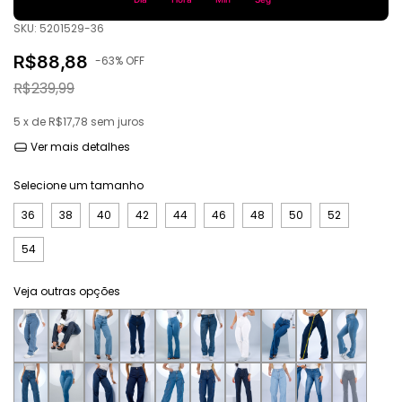
SKU:
5201529-36
R$88,88
-
63
% OFF
R$239,99
5
x de
R$17,78
sem juros
Ver mais detalhes
Selecione um tamanho
36
38
40
42
44
46
48
50
52
54
Veja outras opções