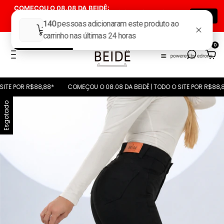
COMEÇOU O 08.08 DA BEIDÊ:
00
:
12
:
40
:
40
TODAS AS CALÇAS POR R$
08.08
Dia(s)
Hora(s)
Min(s)
Seg(s)
88,88*
0
OR R$88,88*
COMEÇOU O 08.08 DA BEIDÊ | TODO O SITE POR R$88,88*
Esgotado