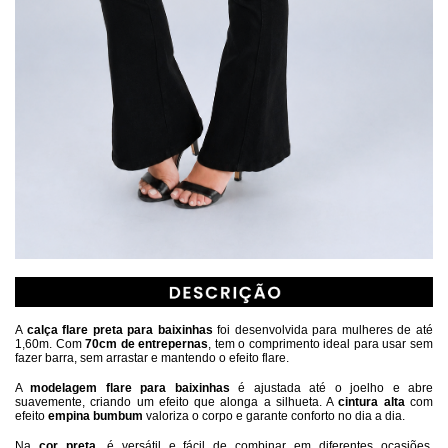
A 
calça flare preta para baixinhas
 foi desenvolvida para mulheres de até 
1,60m. Com 
70cm de entrepernas
, tem o comprimento ideal para usar sem 
fazer barra, sem arrastar e mantendo o efeito flare.
A 
modelagem flare para baixinhas
 é ajustada até o joelho e abre 
suavemente, criando um efeito que alonga a silhueta. A 
cintura alta
 com 
efeito 
empina bumbum
 valoriza o corpo e garante conforto no dia a dia.
Na 
cor preta
, é versátil e fácil de combinar em diferentes ocasiões. 