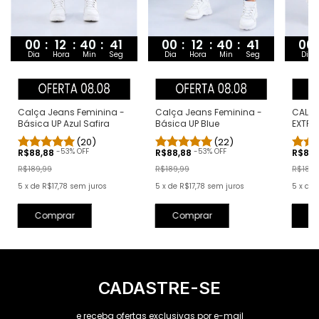
00
:
12
:
40
:
40
00
:
12
:
40
:
40
00
Dia
Hora
Min
Seg
Dia
Hora
Min
Seg
Dia
Calça Jeans Feminina -
Calça Jeans Feminina -
CALÇA
Básica UP Blue
Básica UP Azul Safira
EXTRE
CLAR
(22)
(20)
-
53
% OFF
-
53
% OFF
R$88,88
R$88,88
R$88
R$189,99
R$189,99
R$189,
5
x
de
R$17,78
sem juros
5
x
de
R$17,78
sem juros
5
x
de
Comprar
Comprar
C
CADASTRE-SE
e receba ofertas exclusivas por e-mail