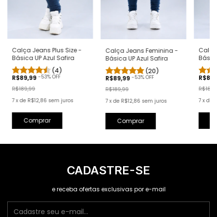
Calça Jeans Plus Size -
Calça
Calça Jeans Feminina -
Básica UP Azul Safira
Básic
Básica UP Azul Safira
(4)
(20)
-
53
% OFF
-
53
% OFF
R$89,99
R$89
R$89,99
R$189,99
R$189,
R$189,99
7
x
de
R$12,86
sem juros
7
x
de
R
7
x
de
R$12,86
sem juros
Comprar
C
Comprar
CADASTRE-SE
e receba ofertas exclusivas por e-mail