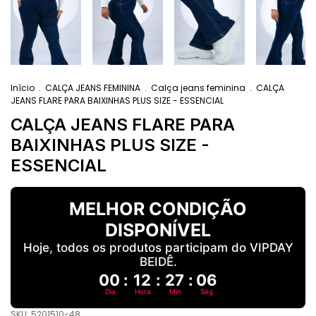
Início
.
CALÇA JEANS FEMININA
.
Calça jeans feminina
.
CALÇA
JEANS FLARE PARA BAIXINHAS PLUS SIZE - ESSENCIAL
CALÇA JEANS FLARE PARA
BAIXINHAS PLUS SIZE -
ESSENCIAL
MELHOR CONDIÇÃO
DISPONÍVEL
Hoje, todos os produtos participam do VIPDAY
BEIDÊ.
00
:
12
:
27
:
05
Dia
Hora
Min
Seg
SKU:
5201510-48