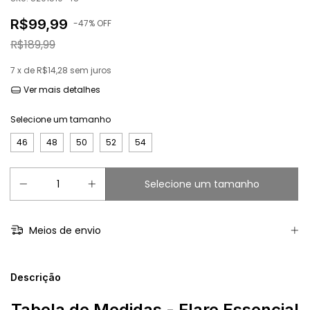
R$99,99
-
47
% OFF
R$189,99
7
x de
R$14,28
sem juros
Ver mais detalhes
Selecione um tamanho
46
48
50
52
54
Meios de envio
Descrição
Tabela de Medidas - Flare Essencial