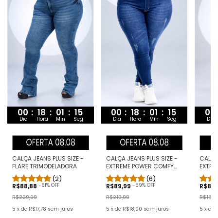
00
:
18
:
01
:
14
00
00
:
18
:
01
:
14
Dia
Hora
Min
Seg
Dia
Dia
Hora
Min
Seg
CALÇA JEANS PLUS SIZE -
CALÇA
CALÇA JEANS PLUS SIZE -
FLARE TRIMODELADORA
EXTRE
EXTREME POWER COMFY
PRETA
CLÁSSICA
(2)
(6)
-
61
% OFF
-
59
% OFF
R$88,88
R$88
R$89,99
R$229,99
R$189,
R$219,99
5
x
de
R$17,78
sem juros
5
x
de
5
x
de
R$18,00
sem juros