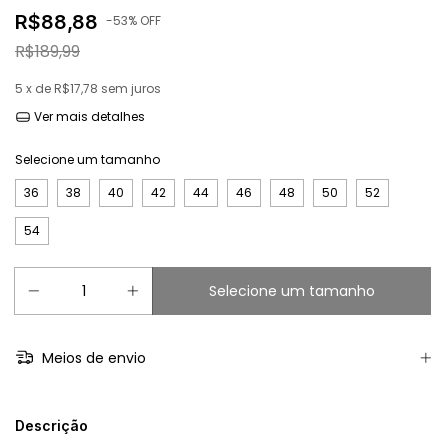
R$88,88
-
53
% OFF
R$189,99
5
x de
R$17,78
sem juros
Ver mais detalhes
Selecione um tamanho
36
38
40
42
44
46
48
50
52
54
Meios de envio
Descrição