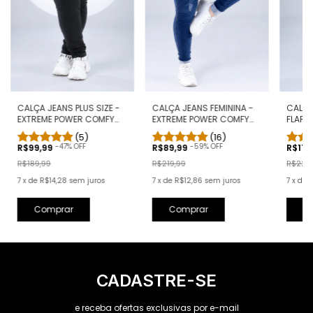
CALÇA JEANS PLUS SIZE -
CALÇA JEANS FEMININA -
CALÇA
EXTREME POWER COMFY
EXTREME POWER COMFY
FLARE
PRETA
CLÁSSICA
(5)
(16)
-
47
% OFF
-
59
% OFF
R$99,99
R$89,99
R$119
R$189,99
R$219,99
R$229
7
x
de
R$14,28
sem juros
7
x
de
R$12,86
sem juros
7
x
de
R
Comprar
Comprar
C
CADASTRE-SE
e receba ofertas exclusivas por e-mail