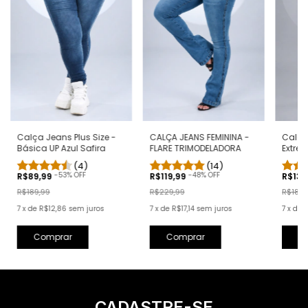
Calça
Calça Jeans Plus Size -
CALÇA JEANS FEMININA -
Extre
Básica UP Azul Safira
FLARE TRIMODELADORA
Bran
(4)
(14)
-
53
% OFF
-
48
% OFF
R$139
R$89,99
R$119,99
R$189,
R$189,99
R$229,99
7
x
de
7
x
de
R$12,86
sem juros
7
x
de
R$17,14
sem juros
C
Comprar
Comprar
CADASTRE-SE