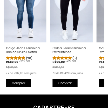
Calça
Calça Jeans feminina -
Calça Jeans Feminina -
Extre
Preta Intense
Básica UP Azul Safira
Bran
(5)
(20)
-
47
% OFF
-
53
% OFF
R$139
R$99,99
R$89,99
R$189,
R$189,99
R$189,99
7
x
de
7
x
de
R$14,28
sem juros
7
x
de
R$12,86
sem juros
C
Comprar
Comprar
CADASTRE-SE