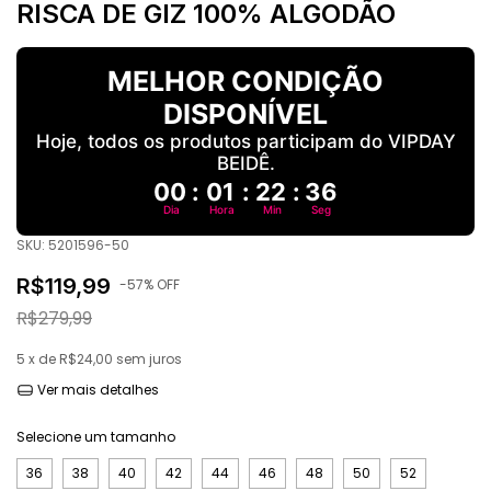
RISCA DE GIZ 100% ALGODÃO
MELHOR CONDIÇÃO
DISPONÍVEL
Hoje, todos os produtos participam do VIPDAY
BEIDÊ.
00
:
01
:
22
:
36
Dia
Hora
Min
Seg
SKU:
5201596-50
R$119,99
-
57
% OFF
R$279,99
5
x de
R$24,00
sem juros
Ver mais detalhes
Selecione um tamanho
36
38
40
42
44
46
48
50
52