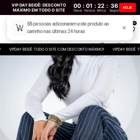
VIP DAY BEIDÊ: DESCONTO
00
:
01
:
22
:
36
HOJE
MÁXIMO EM TODO O SITE
Dia(s)
Hora(s)
Min(s)
Seg(s)
0
IPDAY BEIDÊ: TODO O SITE COM DESCONTO MÁXIMO!
VIPDAY BEIDÊ: TODO