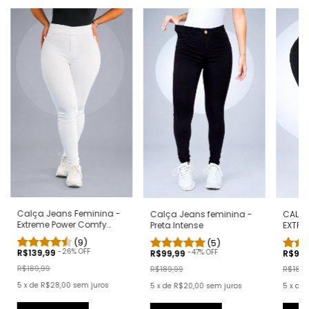
Calça Jeans Feminina -
Calça Jeans feminina -
CALÇA
Extreme Power Comfy
Preta Intense
EXTRE
Branca
PRETA
(9)
(5)
-
26
% OFF
-
47
% OFF
R$139,99
R$99,99
R$99
R$189,99
R$189,99
R$189,
5
x
de
R$28,00
sem juros
5
x
de
R$20,00
sem juros
5
x
de