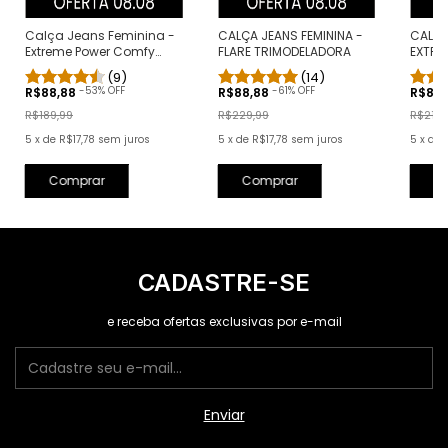
Calça Jeans Feminina -
CALÇA JEANS FEMININA -
CALÇA
Extreme Power Comfy
FLARE TRIMODELADORA
EXTRE
Branca
CLÁSS
(9)
(14)
-
53
% OFF
-
61
% OFF
R$88,88
R$88,88
R$88
R$189,99
R$229,99
R$219,
5
x
de
R$17,78
sem juros
5
x
de
R$17,78
sem juros
5
x
de
Comprar
Comprar
C
CADASTRE-SE
e receba ofertas exclusivas por e-mail