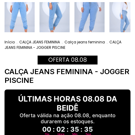
Início
.
CALÇA JEANS FEMININA
.
Calça jeans feminina
.
CALÇA
JEANS FEMININA - JOGGER PISCINE
CALÇA JEANS FEMININA - JOGGER
PISCINE
ÚLTIMAS HORAS 08.08 DA
BEIDÊ
Oferta válida na ação 08.08, enquanto
durarem os estoques.
00
:
02
:
35
:
34
Dia
Hora
Min
Seg