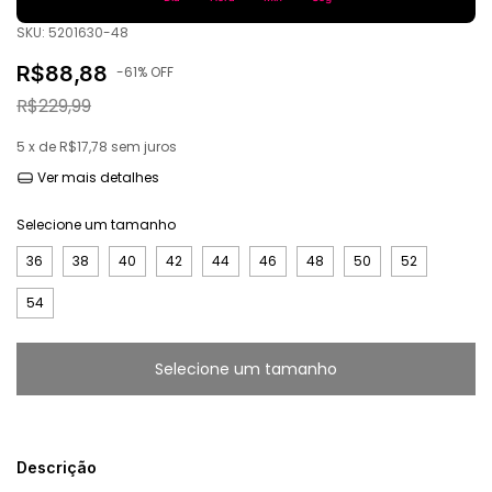
SKU:
5201630-48
R$88,88
-
61
% OFF
R$229,99
5
x de
R$17,78
sem juros
Ver mais detalhes
Selecione um tamanho
36
38
40
42
44
46
48
50
52
54
Descrição