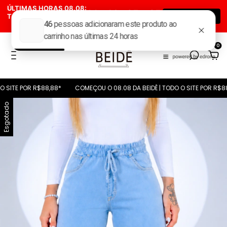
ÚLTIMAS HORAS 08.08:
00
:
02
:
35
:
34
TODAS AS CALÇAS POR
ÚLTIMAS HORAS
Dia(s)
Hora(s)
Min(s)
Seg(s)
R$ 88,88*
0
TE POR R$88,88*
COMEÇOU O 08.08 DA BEIDÊ | TODO O SITE POR R$88,88
Esgotado