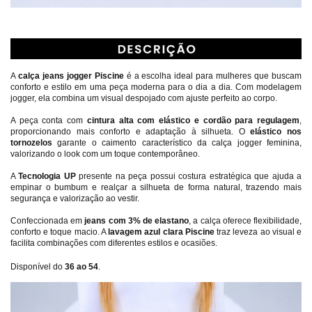
A 
calça jeans jogger Piscine
 é a escolha ideal para mulheres que buscam 
conforto e estilo em uma peça moderna para o dia a dia. Com modelagem 
jogger, ela combina um visual despojado com ajuste perfeito ao corpo.
A peça conta com 
cintura alta com elástico e cordão para regulagem
, 
proporcionando mais conforto e adaptação à silhueta. O 
elástico nos 
tornozelos
 garante o caimento característico da calça jogger feminina, 
valorizando o look com um toque contemporâneo.
A 
Tecnologia UP
 presente na peça possui costura estratégica que ajuda a 
empinar o bumbum e realçar a silhueta de forma natural, trazendo mais 
segurança e valorização ao vestir.
Confeccionada em 
jeans com 3% de elastano
, a calça oferece flexibilidade, 
conforto e toque macio. A 
lavagem azul clara Piscine
 traz leveza ao visual e 
facilita combinações com diferentes estilos e ocasiões.
Disponível do 
36 ao 54
.