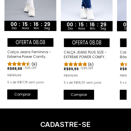
00
:
15
:
16
:
28
00
:
15
:
16
:
28
00
Dia
Hora
Min
Seg
Dia
Hora
Min
Seg
Dia
Calça Jeans Feminina -
CALÇA JEANS PLUS SIZE -
Calça 
Extreme Power Comfy
EXTREME POWER COMFY
Básic
Branca
CLÁSSICA
(9)
(6)
-
53
% OFF
-
59
% OFF
R$88,88
R$89,99
R$88
R$189,99
R$219,99
R$189,
5
x
de
R$17,78
sem juros
5
x
de
R$18,00
sem juros
5
x
de
Comprar
Comprar
C
CADASTRE-SE