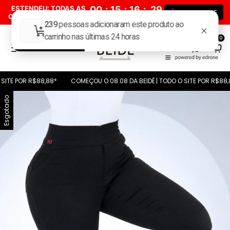
ESTENDEU: TODAS AS
00
:
15
:
16
:
28
ÚLTIMA CHANCE
CALÇAS POR R$ 88,88*
Dia(s)
Hora(s)
Min(s)
Seg(s)
0
OR R$88,88*
COMEÇOU O 08.08 DA BEIDÊ | TODO O SITE POR R$88,88*
Esgotado