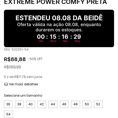
EXTREME POWER COMFY PRETA
ESTENDEU 08.08 DA BEIDÊ
Oferta válida na ação 08.08, enquanto
durarem os estoques.
00
:
15
:
16
:
28
Dia
Hora
Min
Seg
SKU:
520251-54
R$88,88
-
53
% OFF
R$189,99
5
x de
R$17,78
sem juros
Ver mais detalhes
Selecione um tamanho
36
38
40
42
44
46
48
50
52
54