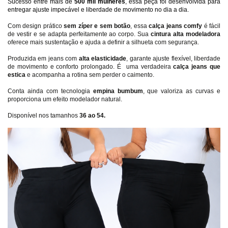
Sucesso entre mais de 
500 mil mulheres
, essa peça foi desenvolvida para 
entregar ajuste impecável e liberdade de movimento no dia a dia.
Com design prático 
sem zíper e sem botão
, essa 
calça jeans comfy 
é fácil 
de vestir e se adapta perfeitamente ao corpo. Sua 
cintura alta modeladora
oferece mais sustentação e ajuda a definir a silhueta com segurança.
Produzida em jeans com 
alta elasticidade
, garante ajuste flexível, liberdade 
de movimento e conforto prolongado. É  uma verdadeira 
calça jeans que 
estica
 e acompanha a rotina sem perder o caimento.
Conta ainda com tecnologia 
empina bumbum
, que valoriza as curvas e 
proporciona um efeito modelador natural.
Disponível nos tamanhos 
36 ao 54.