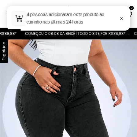
0
88*
COMEÇOU O 08.08 DA BEIDÊ | TODO O SITE POR R$88,88*
COMEÇOU
Esgotado