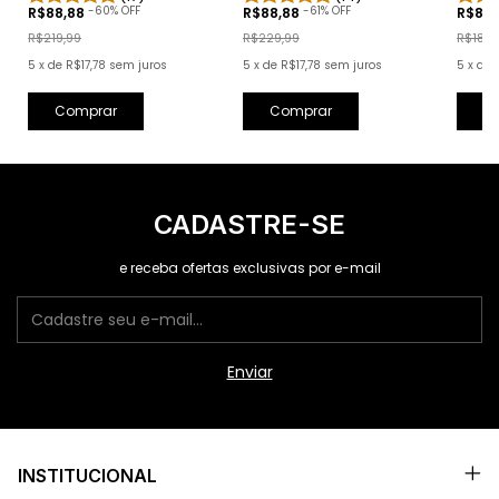
-
60
% OFF
-
61
% OFF
R$88,88
R$88,88
R$88
R$219,99
R$229,99
R$189,
5
x
de
R$17,78
sem juros
5
x
de
R$17,78
sem juros
5
x
de
Comprar
Comprar
C
CADASTRE-SE
e receba ofertas exclusivas por e-mail
INSTITUCIONAL